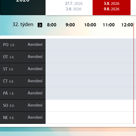
2026
27.7.
2026
3.8.
2026
2.8.
2026
9.8.
2026
32. týden
8:00
9:00
10:00
11:00
12:00
Aerobní
PO
3.8.
Aerobní
ÚT
4.8.
Aerobní
ST
5.8.
Aerobní
ČT
6.8.
Aerobní
PÁ
7.8.
Aerobní
SO
8.8.
Aerobní
NE
9.8.