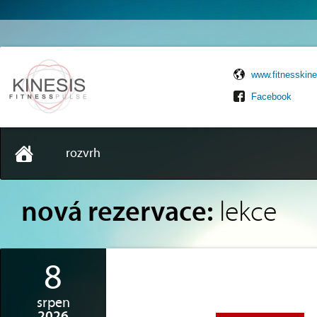
www.fitnesskine
Facebook
rozvrh
nová rezervace:
lekce
8
srpen