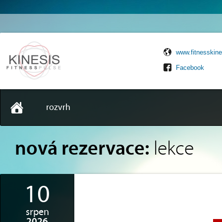
www.fitnesskine
Facebook
rozvrh
nová rezervace:
lekce
10
srpen