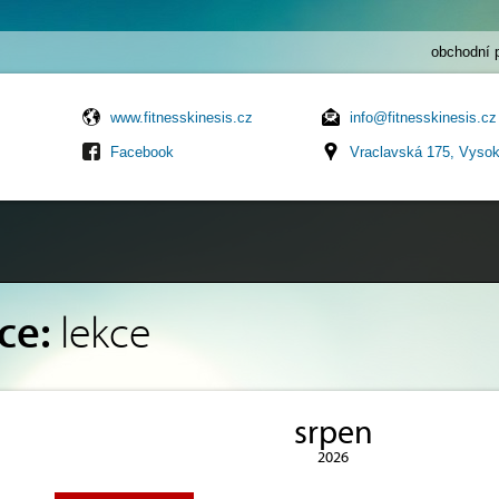
obchodní 
www.fitnesskinesis.cz
info@fitnesskinesis.cz
Facebook
Vraclavská 175, Vyso
ce:
lekce
srpen
2026