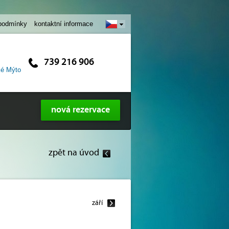
podmínky
kontaktní informace
739 216 906
ké Mýto
nová rezervace
zpět na úvod
září