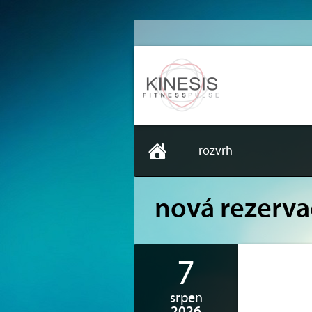
rozvrh
nová rezerva
7
srpen