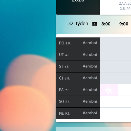
2026
27.7.
2
2.8.
20
32. týden
8:00
9:00
Aerobní
PO
3.8.
Aerobní
ÚT
4.8.
Aerobní
ST
5.8.
Aerobní
ČT
6.8.
Aerobní
PÁ
7.8.
Aerobní
SO
8.8.
Aerobní
NE
9.8.